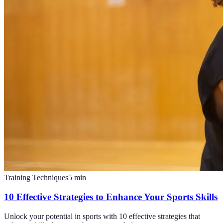
Training Techniques
5
min
10 Effective Strategies to Enhance Your Sports Skills
Unlock your potential in sports with 10 effective strategies that