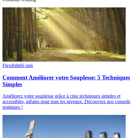
Flexibilité
6
min
Comment Améliorer votre Souplesse: 5 Techniques
Simples
Améliorez votre souplesse grâce à cinq techniques simples et
accessibles, idéales pour tous les niveaux. Découvrez nos conseils
pratiques !