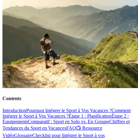
Contents
Introduction
Pourquoi Intégrer le Sport à Vos Vacances ?
Comment
Intégrer le Sport à Vos Vacances ?
Étape 1 : Planification
Étape 2 :
Équipements
Comparatif : Sport en Solo vs. En Groupe
Chiffres et
Tendances du Sport en Vacances
FAQ
📺 Ressource
Vidéo
Glossaire
Checklist pour Intégrer le Sport à vos