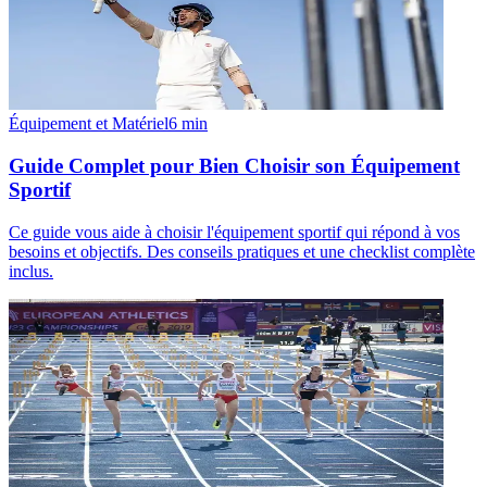
Équipement et Matériel
6
min
Guide Complet pour Bien Choisir son Équipement
Sportif
Ce guide vous aide à choisir l'équipement sportif qui répond à vos
besoins et objectifs. Des conseils pratiques et une checklist complète
inclus.