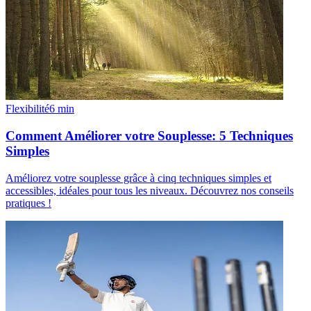
Flexibilité
6
min
Comment Améliorer votre Souplesse: 5 Techniques
Simples
Améliorez votre souplesse grâce à cinq techniques simples et
accessibles, idéales pour tous les niveaux. Découvrez nos conseils
pratiques !