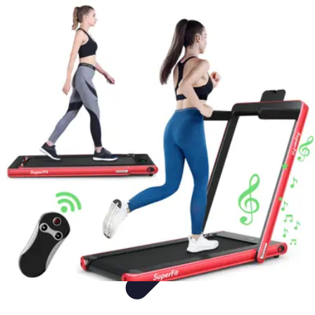
Easy Sport Advice
Tendances
Tech
Running
Cyclisme
Santé
Easy Sport Advice