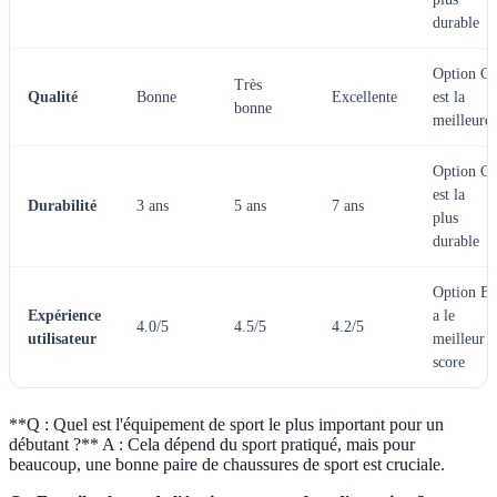
durable
Option C
Très
Qualité
Bonne
Excellente
est la
bonne
meilleure
Option C
est la
Durabilité
3 ans
5 ans
7 ans
plus
durable
Option B
Expérience
a le
4.0/5
4.5/5
4.2/5
utilisateur
meilleur
score
**Q : Quel est l'équipement de sport le plus important pour un
débutant ?** A : Cela dépend du sport pratiqué, mais pour
beaucoup, une bonne paire de chaussures de sport est cruciale.