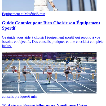
Équipement et Matériel
6
min
Guide Complet pour Bien Choisir son Équipement
Sportif
Ce guide vous aide à choisir l'équipement sportif qui répond à vos
besoins et objectifs. Des conseils pratiques et une checklist complète
inclus.
conseils pratiques
6
min
10 Astuces Essentielles pour Améliorer Votre