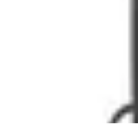
Easy Sport Advice
Tendances
Tech
Running
Cyclisme
Santé
Easy Sport Advice