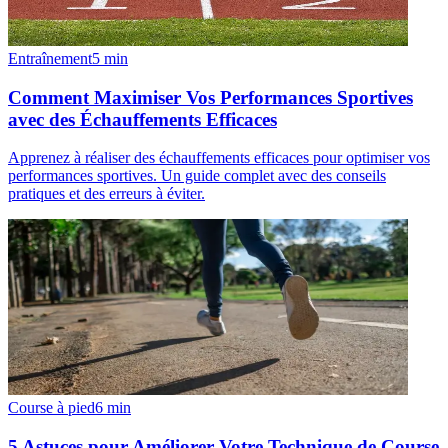
Entraînement
5
min
Comment Maximiser Vos Performances Sportives
avec des Échauffements Efficaces
Apprenez à réaliser des échauffements efficaces pour optimiser vos
performances sportives. Un guide complet avec des conseils
pratiques et des erreurs à éviter.
Course à pied
6
min
5 Astuces pour Améliorer Votre Technique de Course