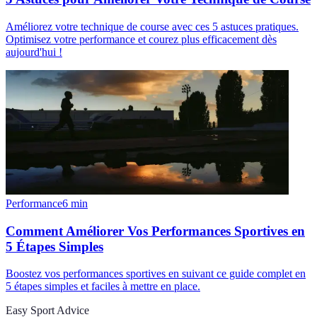
Améliorez votre technique de course avec ces 5 astuces pratiques.
Optimisez votre performance et courez plus efficacement dès
aujourd'hui !
Performance
6
min
Comment Améliorer Vos Performances Sportives en
5 Étapes Simples
Boostez vos performances sportives en suivant ce guide complet en
5 étapes simples et faciles à mettre en place.
Easy Sport Advice