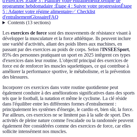
d'exercices :
Étape 3 : Planifier votre entraînement
Exemple de
programme hebdomadaire :
Étape 4 : Suivre votre progression
Étape
5 : Adapter votre régime alimentaire
✅ Checklist
d'entraînement
Glossaire
FAQ
Contents
(
13
sections
)
Les
exercices de force
sont des mouvements de résistance visant à
développer la musculature et la force athlétique. Ils peuvent inclure
une variété d'activités, allant des poids libres aux machines, en
passant par des exercices au poids de corps. Selon l'
INSEESport
,
85% des personnes pratiquant un sport en 2025 intègrent ces types
d'exercices dans leur routine. L'objectif principal des exercices de
force est de renforcer les muscles squelettiques, ce qui contribue à
améliorer la performance sportive, le métabolisme, et la prévention
des blessures.
Incorporer ces exercices dans votre routine quotidienne peut
également conduire à des améliorations significatives dans des sports
tels que le football, la natation et même le cyclisme. La clé réside
dans l'équilibre entre les différentes formes d'entraînement :
principalement les systèmes d'énergie, le cardio et, bien sûr, la force.
Par ailleurs, ces exercices ne se limitent pas à la salle de sport. Des
activités de pleine nature comme l'escalade ou la randonnée peuvent
également être considérées comme des exercices de force, car elles
sollicite intensément nos muscles.