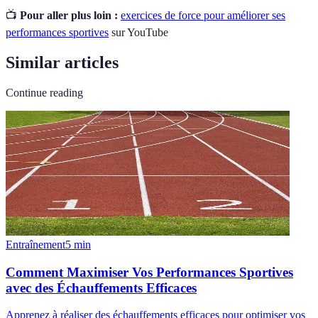
📺
Pour aller plus loin :
exercices de force pour améliorer ses
performances sportives
sur YouTube
Similar articles
Continue reading
Entraînement
5
min
Comment Maximiser Vos Performances Sportives
avec des Échauffements Efficaces
Apprenez à réaliser des échauffements efficaces pour optimiser vos