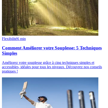
Flexibilité
6
min
Comment Améliorer votre Souplesse: 5 Techniques
Simples
Améliorez votre souplesse grâce à cinq techniques simples et
accessibles, idéales pour tous les niveaux. Découvrez nos conseils
pratiques !