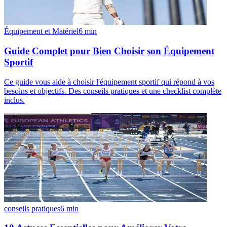
Équipement et Matériel
6
min
Guide Complet pour Bien Choisir son Équipement
Sportif
Ce guide vous aide à choisir l'équipement sportif qui répond à vos
besoins et objectifs. Des conseils pratiques et une checklist complète
inclus.
conseils pratiques
6
min