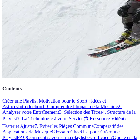
Contents
Créer une Playlist Motivation pour le Sport : Idées et
Astuces
Introduction
1. Comprendre l'Impact de la Musique
2.
Analyser votre Entraînement
3. Sélection des Titres
4. Structure de la
Playlist
5. La Technologie à votre Service
📺 Ressource Vidéo
6.
Tester et Ajuster
7. Éviter les Pièges Communs
Comparatif des
Applications de Musique
Glossaire
Checklist pour Créer une
Playlist
FAQ
Comment savoir si ma playlist est efficace ?
Quelle est la