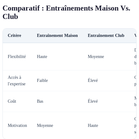
Comparatif : Entraînements Maison Vs.
Club
Critère
Entraînement Maison
Entraînement Club
Ve
Dé
Flexibilité
Haute
Moyenne
de
be
Accès à
Cl
Faible
Élevé
l'expertise
pr
Ma
Coût
Bas
Élevé
bu
Cl
Motivation
Moyenne
Haute
po
so