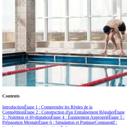
Contents
Introduction
Étape 1 : Comprendre les Règles de la
Compétition
Étape 2 : Construction d'un Entraînement Régulier
Étape
3 : Nutrition et Hydratation
Étape 4 : Équipement Approprié
Étape 5 :
Préparation Mentale
Étape 6 : Simulation et Pratique
Comparatif :