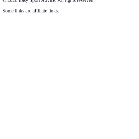
©
2026
Easy Sport Advice
.
All rights reserved.
Some links are affiliate links.