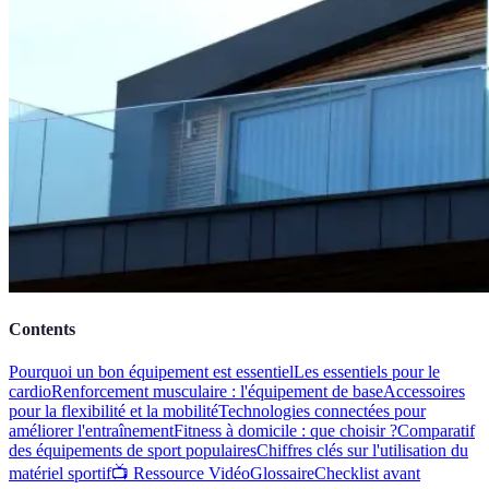
Contents
Pourquoi un bon équipement est essentiel
Les essentiels pour le
cardio
Renforcement musculaire : l'équipement de base
Accessoires
pour la flexibilité et la mobilité
Technologies connectées pour
améliorer l'entraînement
Fitness à domicile : que choisir ?
Comparatif
des équipements de sport populaires
Chiffres clés sur l'utilisation du
matériel sportif
📺 Ressource Vidéo
Glossaire
Checklist avant