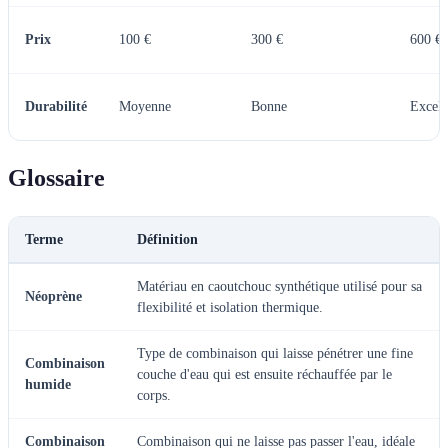
Prix
100 €
300 €
600 €
Durabilité
Moyenne
Bonne
Excell
Glossaire
Terme
Définition
Matériau en caoutchouc synthétique utilisé pour sa
Néoprène
flexibilité et isolation thermique.
Type de combinaison qui laisse pénétrer une fine
Combinaison
couche d'eau qui est ensuite réchauffée par le
humide
corps.
Combinaison
Combinaison qui ne laisse pas passer l'eau, idéale