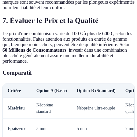
marques sont souvent recommandées par les plongeurs expérimentés
pour leur fiabilité et leur confort.
7. Évaluer le Prix et la Qualité
Le prix d'une combinaison varie de 100 € à plus de 600 €, selon les
fonctionnalités. Faites attention aux produits en entrée de gamme
qui, bien que moins chers, peuvent être de qualité inférieure. Selon
60 Millions de Consommateurs
, investir dans une combinaison
plus chère généralement assure une meilleure durabilité et
performance.
Comparatif
Critère
Option A (Basic)
Option B (Standard)
Optio
Néoprène
Néoprè
Matériau
Néoprène ultra-souple
standard
qualité
Épaisseur
3 mm
5 mm
7 mm