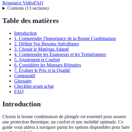
Ressource Vidéo
FAQ
Contents
(
13
sections
)
Table des matières
Introduction
1. Comprendre l'Importance de la Bonne Combinaison
2. Définir Vos Besoins Spécifiques
3. Choisir le Matériau Adapté
4. Comprendre les Épaisseurs et les Températures
5. Ajustement et Confort
6. Considérer les Marques Réputées
7. Évaluer le Prix et la Qualité
Comparatif
Glossaire
Checklist avant achat
FAQ
Introduction
Choisir la bonne combinaison de plongée est essentiel pour assurer
une protection thermique, un confort et une mobilité optimale. Ce
guide vous aidera à naviguer parmi les options disponibles pour faire