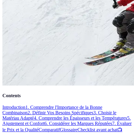
Contents
Introduction
1. Comprendre l'Importance de la Bonne
Combinaison
2. Définir Vos Besoins Spécifiques
3. Choisir le
Matériau Adapté
4. Comprendre les Épaisseurs et les Températures
5.
Ajustement et Confort
6. Considérer les Marques Réputées
7. Évaluer
le Prix et la Qualité
Comparatif
Glossaire
Checklist avant achat
📺