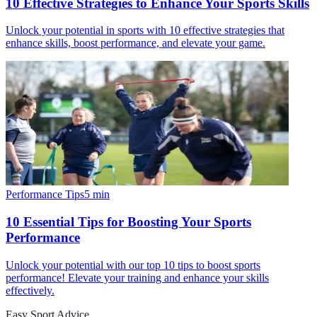
10 Effective Strategies to Enhance Your Sports Skills
Unlock your potential in sports with 10 effective strategies that
enhance skills, boost performance, and elevate your game.
Performance Tips
5
min
10 Essential Tips for Boosting Your Sports
Performance
Unlock your potential with our top 10 tips to boost sports
performance! Elevate your training and enhance your skills
effectively.
Easy Sport Advice