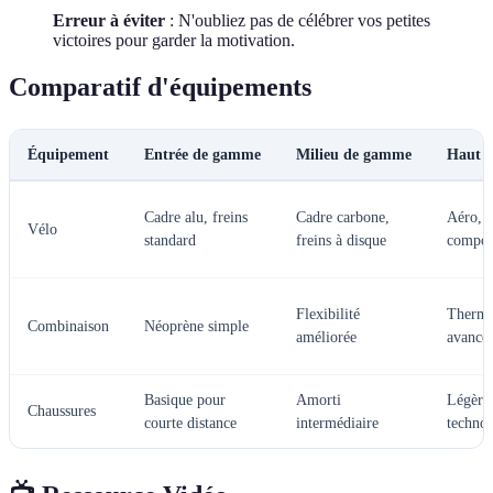
Erreur à éviter
: N'oubliez pas de célébrer vos petites
victoires pour garder la motivation.
Comparatif d'équipements
Équipement
Entrée de gamme
Milieu de gamme
Haut 
Cadre alu, freins
Cadre carbone,
Aéro, m
Vélo
standard
freins à disque
compos
Flexibilité
Thermi
Combinaison
Néoprène simple
améliorée
avancé
Basique pour
Amorti
Légère
Chaussures
courte distance
intermédiaire
techno