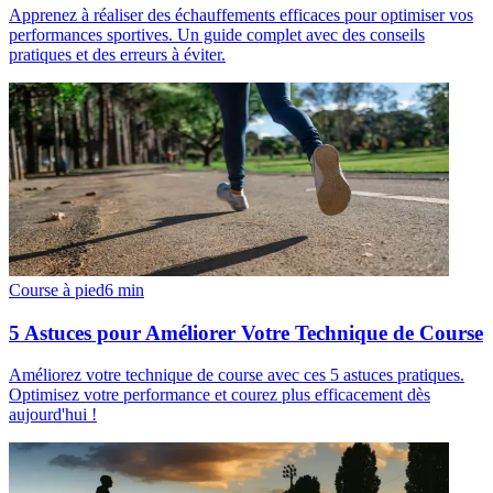
Apprenez à réaliser des échauffements efficaces pour optimiser vos
performances sportives. Un guide complet avec des conseils
pratiques et des erreurs à éviter.
Course à pied
6
min
5 Astuces pour Améliorer Votre Technique de Course
Améliorez votre technique de course avec ces 5 astuces pratiques.
Optimisez votre performance et courez plus efficacement dès
aujourd'hui !