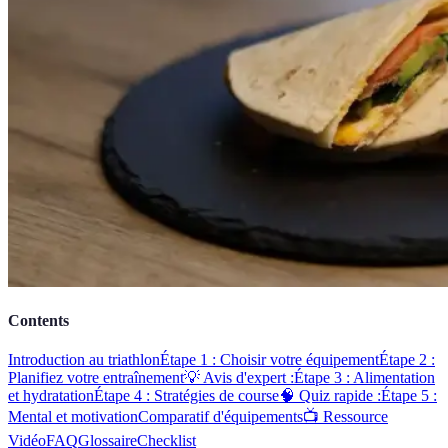
Contents
Introduction au triathlon
Étape 1 : Choisir votre équipement
Étape 2 :
Planifiez votre entraînement
💡 Avis d'expert :
Étape 3 : Alimentation
et hydratation
Étape 4 : Stratégies de course
🧠 Quiz rapide :
Étape 5 :
Mental et motivation
Comparatif d'équipements
📺 Ressource
Vidéo
FAQ
Glossaire
Checklist