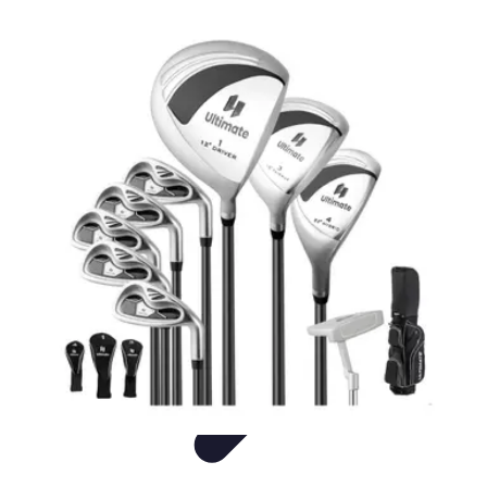
Easy Sport Advice
Tendances
Tech
Running
Cyclisme
Santé
Easy Sport Advice