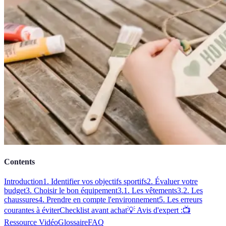
Contents
Introduction
1. Identifier vos objectifs sportifs
2. Évaluer votre
budget
3. Choisir le bon équipement
3.1. Les vêtements
3.2. Les
chaussures
4. Prendre en compte l'environnement
5. Les erreurs
courantes à éviter
Checklist avant achat
💡 Avis d'expert :
📺
Ressource Vidéo
Glossaire
FAQ