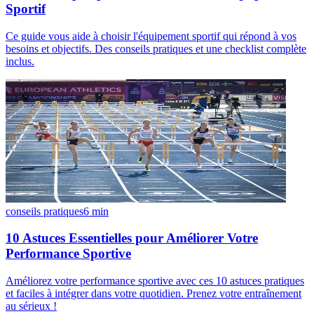
Sportif
Ce guide vous aide à choisir l'équipement sportif qui répond à vos
besoins et objectifs. Des conseils pratiques et une checklist complète
inclus.
conseils pratiques
6
min
10 Astuces Essentielles pour Améliorer Votre
Performance Sportive
Améliorez votre performance sportive avec ces 10 astuces pratiques
et faciles à intégrer dans votre quotidien. Prenez votre entraînement
au sérieux !