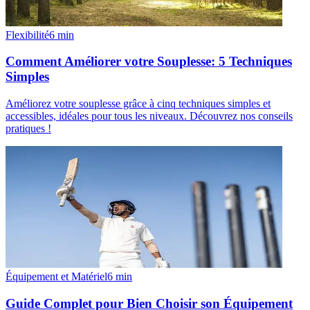
Flexibilité
6
min
Comment Améliorer votre Souplesse: 5 Techniques
Simples
Améliorez votre souplesse grâce à cinq techniques simples et
accessibles, idéales pour tous les niveaux. Découvrez nos conseils
pratiques !
Équipement et Matériel
6
min
Guide Complet pour Bien Choisir son Équipement