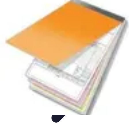
Easy Sport Advice
Tendances
Tech
Running
Cyclisme
Santé
Easy Sport Advice