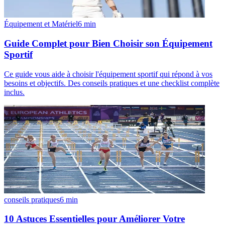
Équipement et Matériel
6
min
Guide Complet pour Bien Choisir son Équipement
Sportif
Ce guide vous aide à choisir l'équipement sportif qui répond à vos
besoins et objectifs. Des conseils pratiques et une checklist complète
inclus.
conseils pratiques
6
min
10 Astuces Essentielles pour Améliorer Votre