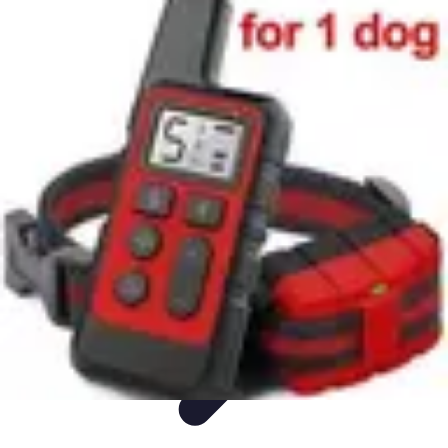
Easy Sport Advice
Tendances
Tech
Running
Cyclisme
Santé
Easy Sport Advice