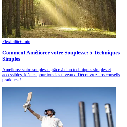
Flexibilité
6
min
Comment Améliorer votre Souplesse: 5 Techniques
Simples
Améliorez votre souplesse grâce à cinq techniques simples et
accessibles, idéales pour tous les niveaux. Découvrez nos conseils
pratiques !