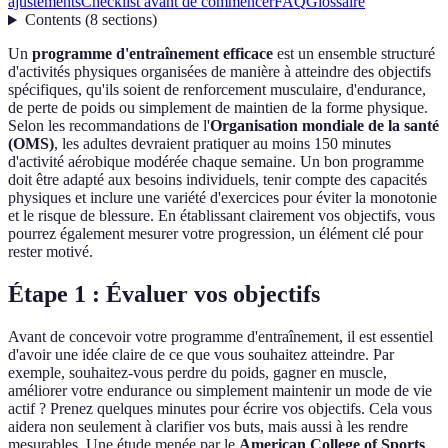
ajustements
Checklist avant de commencer
FAQ
Glossaire
Contents
(
8
sections
)
Un
programme d'entraînement efficace
est un ensemble structuré
d'activités physiques organisées de manière à atteindre des objectifs
spécifiques, qu'ils soient de renforcement musculaire, d'endurance,
de perte de poids ou simplement de maintien de la forme physique.
Selon les recommandations de l'
Organisation mondiale de la santé
(OMS)
, les adultes devraient pratiquer au moins 150 minutes
d'activité aérobique modérée chaque semaine. Un bon programme
doit être adapté aux besoins individuels, tenir compte des capacités
physiques et inclure une variété d'exercices pour éviter la monotonie
et le risque de blessure. En établissant clairement vos objectifs, vous
pourrez également mesurer votre progression, un élément clé pour
rester motivé.
Étape 1 : Évaluer vos objectifs
Avant de concevoir votre programme d'entraînement, il est essentiel
d'avoir une idée claire de ce que vous souhaitez atteindre. Par
exemple, souhaitez-vous perdre du poids, gagner en muscle,
améliorer votre endurance ou simplement maintenir un mode de vie
actif ? Prenez quelques minutes pour écrire vos objectifs. Cela vous
aidera non seulement à clarifier vos buts, mais aussi à les rendre
mesurables. Une étude menée par le
American College of Sports