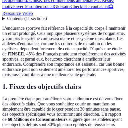
récupération
6. Utilisez des compléments alimentaires
7. Restez
motivé avec le soutien social
Glossaire
Checklist avant achat
📺
Ressource Vidéo
Contents
(
11
sections
)
L'endurance sportive fait référence à la capacité du corps à maintenir
un effort prolongé. Cela implique plusieurs systèmes de l'organisme,
y compris le système cardiovasculaire et le système musculaire. Les
athlètes d'endurance, comme les coureurs de marathon ou les
cyclistes, dépendent fortement de cette capacité. D'après une étude
de
l'INSEE
, 45% des Français pratiquent régulièrement des activités
sportives, et parmi eux, beaucoup cherchent à améliorer leur
endurance. Comprendre son importance est essentiel, car une bonne
endurance peut non seulement améliorer les performances sportives,
mais aussi contribuer à une meilleure santé générale.
1. Fixez des objectifs clairs
La première étape pour améliorer votre endurance est de vous fixer
des objectifs clairs. Que vous souhaitiez courir un marathon ou
simplement être capable de jogger pendant 30 minutes sans pause,
des objectifs spécifiques vous fourniront une direction. Un rapport
de
60 Millions de Consommateurs
suggère que les athlètes ayant
des objectifs définis sont 30% plus susceptibles de réussir leurs