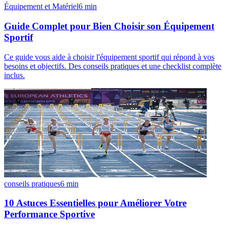
Équipement et Matériel
6
min
Guide Complet pour Bien Choisir son Équipement
Sportif
Ce guide vous aide à choisir l'équipement sportif qui répond à vos
besoins et objectifs. Des conseils pratiques et une checklist complète
inclus.
conseils pratiques
6
min
10 Astuces Essentielles pour Améliorer Votre
Performance Sportive