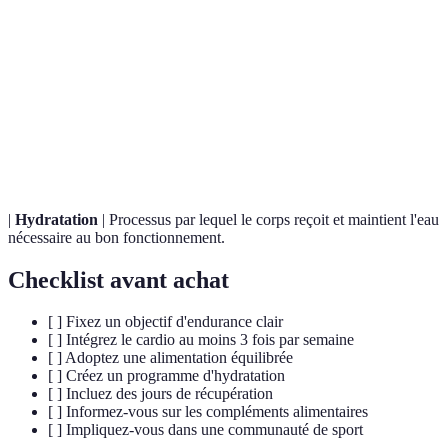
Terme
Définition
Capacité du corps à réaliser des efforts physiques
Endurance
prolongés sans fatigue excessive.
Activités d'exercice augmentant le rythme cardiaque
Cardio
pour améliorer la capacité aérobie.
|
Hydratation
| Processus par lequel le corps reçoit et maintient l'eau
nécessaire au bon fonctionnement.
Checklist avant achat
[ ] Fixez un objectif d'endurance clair
[ ] Intégrez le cardio au moins 3 fois par semaine
[ ] Adoptez une alimentation équilibrée
[ ] Créez un programme d'hydratation
[ ] Incluez des jours de récupération
[ ] Informez-vous sur les compléments alimentaires
[ ] Impliquez-vous dans une communauté de sport