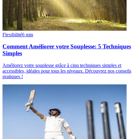
Flexibilité
6
min
Comment Améliorer votre Souplesse: 5 Techniques
Simples
Améliorez votre souplesse grâce à cinq techniques simples et
accessibles, idéales pour tous les niveaux. Découvrez nos conseils
pratiques !