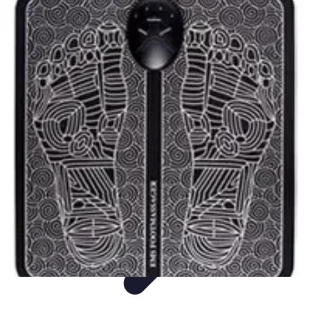
Easy Sport Advice
Tendances
Tech
Running
Cyclisme
Santé
Easy Sport Advice