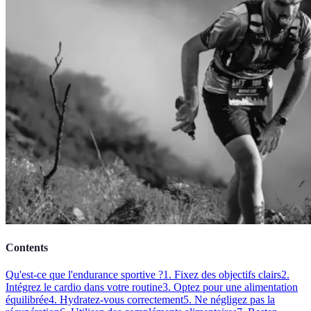
Contents
Qu'est-ce que l'endurance sportive ?
1. Fixez des objectifs clairs
2.
Intégrez le cardio dans votre routine
3. Optez pour une alimentation
équilibrée
4. Hydratez-vous correctement
5. Ne négligez pas la