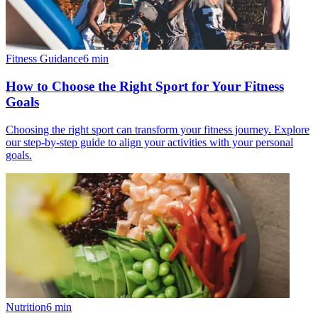
Fitness Guidance
6
min
How to Choose the Right Sport for Your Fitness
Goals
Choosing the right sport can transform your fitness journey. Explore
our step-by-step guide to align your activities with your personal
goals.
Nutrition
6
min