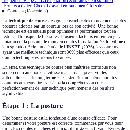
fréquentes :
Étape 5 : La respiration
Techniques de respiration
:
Erreurs à éviter :
Checklist avant entraînement
Glossaire
Contents
(
18
sections
)
La
technique de course
désigne l'ensemble des mouvements et des
postures adoptés par un coureur lors de son activité. Une bonne
technique est essentielle pour optimiser sa performance tout en
réduisant le risque de blessures. Plusieurs facteurs entrent en jeu,
notamment la posture, le mouvement des bras, la foulée, le rythme et
la respiration. Selon une étude de
l'INSEE
(2026), les coureurs
ayant une meilleure technique sont 30% plus efficaces que ceux
dont la technique est moins travaillée.
En effet, une technique de course bien maîtrisée contribue non
seulement à améliorer la vitesse mais aussi à préserver les
articulations sur le long terme. Cela signifie que même pour les
coureurs amateurs, investir dans la compréhension et le
perfectionnement de leur technique peut mener à des résultats
significatifs.
Étape 1 : La posture
Une bonne posture est la fondation d'une course efficace. Pour
déterminer si votre posture est correcte, commencez par vous tenir
droit, les épaules relâchées et le regard dirigé vers l'avant. Évitez de