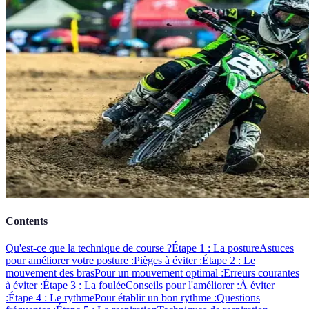
Contents
Qu'est-ce que la technique de course ?
Étape 1 : La posture
Astuces
pour améliorer votre posture :
Pièges à éviter :
Étape 2 : Le
mouvement des bras
Pour un mouvement optimal :
Erreurs courantes
à éviter :
Étape 3 : La foulée
Conseils pour l'améliorer :
À éviter
:
Étape 4 : Le rythme
Pour établir un bon rythme :
Questions