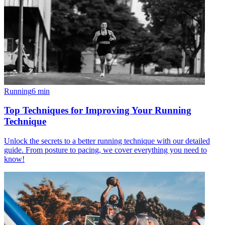
Running
6
min
Top Techniques for Improving Your Running
Technique
Unlock the secrets to a better running technique with our detailed
guide. From posture to pacing, we cover everything you need to
know!