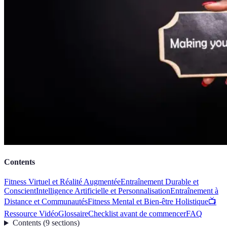
Contents
Fitness Virtuel et Réalité Augmentée
Entraînement Durable et
Conscient
Intelligence Artificielle et Personnalisation
Entraînement à
Distance et Communautés
Fitness Mental et Bien-être Holistique
📺
Ressource Vidéo
Glossaire
Checklist avant de commencer
FAQ
Contents
(
9
sections
)