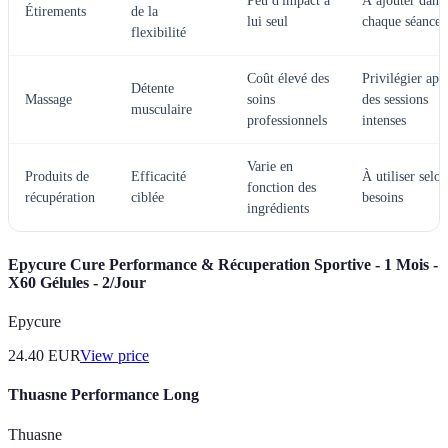
Peu d'impact à
À ajouter dans
Étirements
de la
lui seul
chaque séance
flexibilité
Coût élevé des
Privilégier apr
Détente
Massage
soins
des sessions
musculaire
professionnels
intenses
Varie en
Produits de
Efficacité
À utiliser selon
fonction des
récupération
ciblée
besoins
ingrédients
Epycure Cure Performance & Récuperation Sportive - 1 Mois -
X60 Gélules - 2/Jour
Epycure
24.40
EUR
View price
Thuasne Performance Long
Thuasne