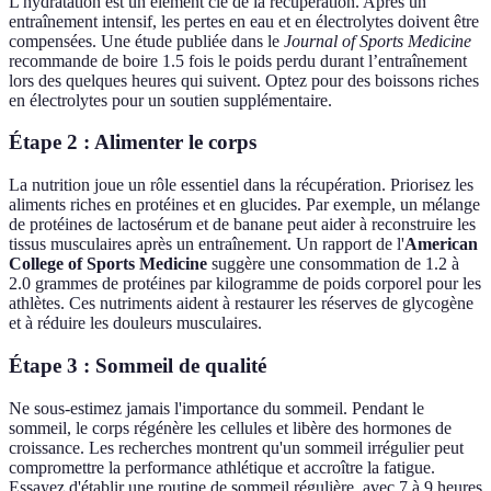
L'hydratation est un élément clé de la récupération. Après un
entraînement intensif, les pertes en eau et en électrolytes doivent être
compensées. Une étude publiée dans le
Journal of Sports Medicine
recommande de boire 1.5 fois le poids perdu durant l’entraînement
lors des quelques heures qui suivent. Optez pour des boissons riches
en électrolytes pour un soutien supplémentaire.
Étape 2 : Alimenter le corps
La nutrition joue un rôle essentiel dans la récupération. Priorisez les
aliments riches en protéines et en glucides. Par exemple, un mélange
de protéines de lactosérum et de banane peut aider à reconstruire les
tissus musculaires après un entraînement. Un rapport de l'
American
College of Sports Medicine
suggère une consommation de 1.2 à
2.0 grammes de protéines par kilogramme de poids corporel pour les
athlètes. Ces nutriments aident à restaurer les réserves de glycogène
et à réduire les douleurs musculaires.
Étape 3 : Sommeil de qualité
Ne sous-estimez jamais l'importance du sommeil. Pendant le
sommeil, le corps régénère les cellules et libère des hormones de
croissance. Les recherches montrent qu'un sommeil irrégulier peut
compromettre la performance athlétique et accroître la fatigue.
Essayez d'établir une routine de sommeil régulière, avec 7 à 9 heures