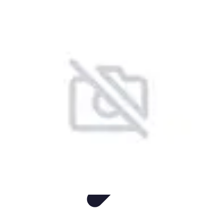
Easy Sport Advice
Tendances
Tech
Running
Cyclisme
Santé
Easy Sport Advice