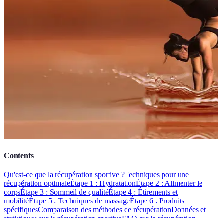
Contents
Qu'est-ce que la récupération sportive ?
Techniques pour une
récupération optimale
Étape 1 : Hydratation
Étape 2 : Alimenter le
corps
Étape 3 : Sommeil de qualité
Étape 4 : Étirements et
mobilité
Étape 5 : Techniques de massage
Étape 6 : Produits
spécifiques
Comparaison des méthodes de récupération
Données et