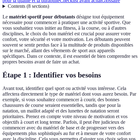
pour la qualité et la durabilité
Checklist avant achat
Glossaire
Contents
(
8
sections
)
Le
matériel sportif pour débutants
désigne tout équipement
nécessaire pour commencer à pratiquer une activité sportive. Que
vous souhaitiez vous initier au fitness, à la course, ou à d'autres
disciplines, le choix du bon matériel est crucial pour assurer votre
confort, votre sécurité et votre motivation. Les débutants peuvent
souvent se sentir perdus face à la multitude de produits disponibles
sur le marché, allant des vêtements de sport aux appareils
spécifiques. Dans ce contexte, il est essentiel de bien comprendre ses
propres besoins avant de faire un achat.
Étape 1 : Identifier vos besoins
Avant tout, identifiez quel sport ou activité vous intéresse. Cela
affectera directement le type de matériel dont vous aurez besoin. Par
exemple, si vous souhaitez commencer à courir, des bonnes
chaussures de course seraient essentielles, tandis que pour la
natation, un maillot adapté et des lunettes de natation seront
prioritaires. Prenez en compte votre niveau de motivation et vos
objectifs à court et long terme. Parfois, il peut être judicieux de
commencer avec du matériel de base et de progresser vers des
équipements plus sophistiqués au fur et à mesure de votre confort
avec la discipline. Cela vous permettra d'ajuster vos choix selon vos