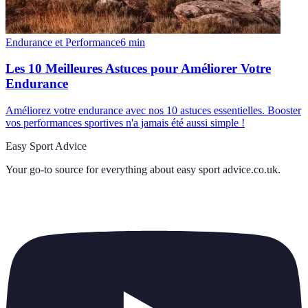
Endurance et Performance
6
min
Les 10 Meilleures Astuces pour Améliorer Votre
Endurance
Améliorez votre endurance avec nos 10 astuces essentielles. Booster
vos performances sportives n'a jamais été aussi simple !
Easy Sport Advice
Your go-to source for everything about
easy sport advice.co.uk
.