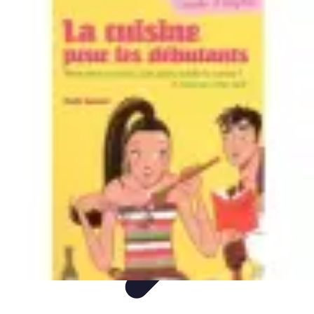
Easy Sport Advice
Tendances
Tech
Running
Cyclisme
Santé
Easy Sport Advice