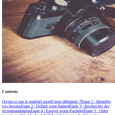
Contents
Qu'est-ce que le matériel sportif pour débutants ?
Étape 1 : Identifier
vos besoins
Étape 2 : Définir votre budget
Étape 3 : Rechercher des
recommandations
Étape 4 : Essayer avant d'acheter
Étape 5 : Opter