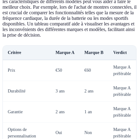
les caractéristiques de différents modèles peut vous aider à faire le
meilleur choix. Par exemple, lors de l'achat de montres connectées, il
est crucial de comparer les fonctionnalités telles que la mesure de la
fréquence cardiaque, la durée de la batterie ou les modes sportifs
disponibles. Un tableau comparatif aide à visualiser les avantages et
les inconvénients des différentes marques et modèles, facilitant ainsi
la prise de décision.
Critère
Marque A
Marque B
Verdict
Marque A
Prix
€50
€60
préférable
Marque A
Durabilité
3 ans
2 ans
préférable
Marque A
Garantie
2 ans
1 an
préférable
Options de
Marque A
Oui
Non
personnalisation
préférable