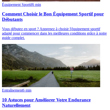
Équipement Sportif
6
min
Comment Choisir le Bon Équipement Sportif pour
Débutants
Vous débutez en sport ? Apprenez à choisir l'équipement sportif
adapté pour commencer dans les meilleures conditions grâce à notre
guide complet.
Entraînement
6
min
10 Astuces pour Améliorer Votre Endurance
Naturellement