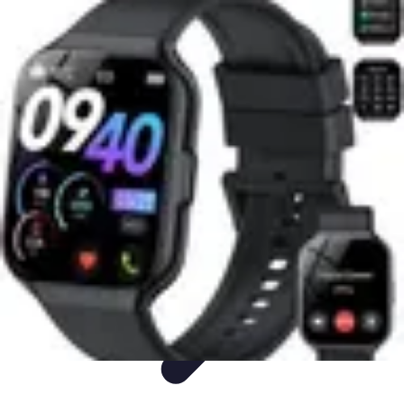
Easy Sport Advice
Tendances
Tech
Running
Cyclisme
Santé
Easy Sport Advice