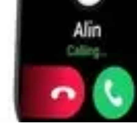
Easy Sport Advice
Tendances
Tech
Running
Cyclisme
Santé
Easy Sport Advice