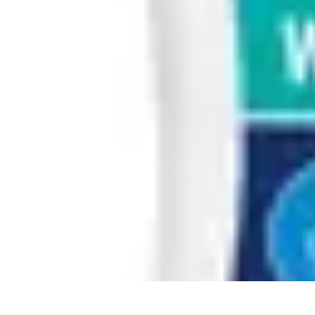
Easy Sport Advice
Tendances
Tech
Running
Cyclisme
Santé
Easy Sport Advice