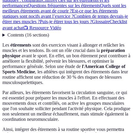
statiques : comparatif
Chiffres clés sur les étirements et les
performances
Questions fréquentes sur les étirements
Quels sont les
meilleurs étirements avant de courir ?
Est-ce que les étirements
statiques sont nocifs avant l’exercice ?
Combien de temps devrais-je
étirer mes muscles ?
Puis-je étirer tous les jours ?
Glossaire
Checklist
avant achat
📺 Ressource Vidéo
Contents
(
16
sections
)
Les
étirements
sont des exercices visant à allonger et relâcher les
muscles et les tendons. Ils ont un rôle crucial dans la
préparation
physique
avant le sport. En effet, un bon étirement peut contribuer à
améliorer la flexibilité, prévenir les blessures, et optimiser la
performance générale. Selon une étude de
l'American College of
Sports Medicine
, les athlètes qui intègrent des étirements dans leur
routine affichent une réduction de 30 % des risques de blessures
musculosquelettiques.
Par ailleurs, les étirements favorisent la circulation sanguine, ce qui
est essentiel pour préparer les muscles à l'effort. En effectuant des
mouvements doux et contrôlés, on active les groupes musculaires
que l'on souhaite solliciter pendant l'activité physique. Cela prodigue
non seulement un meilleur échauffement, mais stimule également la
coordination neuromusculaire.
Ainsi, intégrer des étirements à sa routine sportive vous permettra