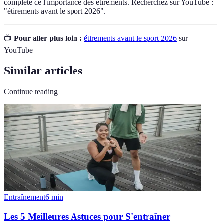
complète de l'importance des étirements. Recherchez sur YouTube :
"étirements avant le sport 2026".
📺
Pour aller plus loin :
étirements avant le sport 2026
sur
YouTube
Similar articles
Continue reading
Entraînement
6
min
Les 5 Meilleures Astuces pour S'entraîner