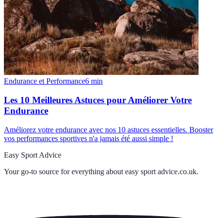
Endurance et Performance
6
min
Les 10 Meilleures Astuces pour Améliorer Votre
Endurance
Améliorez votre endurance avec nos 10 astuces essentielles. Booster
vos performances sportives n'a jamais été aussi simple !
Easy Sport Advice
Your go-to source for everything about
easy sport advice.co.uk
.