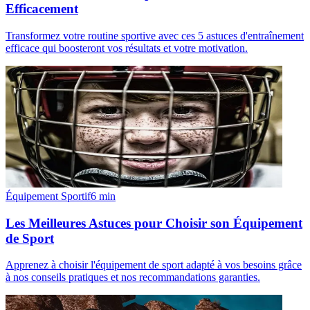
Efficacement
Transformez votre routine sportive avec ces 5 astuces d'entraînement
efficace qui boosteront vos résultats et votre motivation.
Équipement Sportif
6
min
Les Meilleures Astuces pour Choisir son Équipement
de Sport
Apprenez à choisir l'équipement de sport adapté à vos besoins grâce
à nos conseils pratiques et nos recommandations garanties.