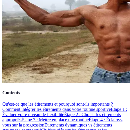
Contents
Qu'est-ce que les étirements et pourquoi sont-ils importants ?
Comment intégrer les étirements dans votre routine sportive
Étape 1 :
Évaluer votre niveau de flexibilité
Étape 2 : Choisir les étirements
appropriés
Étape 3 : Mettre en place une routine
Étape 4 : Éclairez-
vous sur la progression
Étirements dynamiques vs étirements