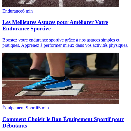
Endurance
6
min
Les Meilleures Astuces pour Améliorer Votre
Endurance Sportive
Boostez votre endurance sportive grâce à nos astuces simples et
pratiques. Apprenez à performer mieux dans vos activités physiques.
Équipement Sportif
6
min
Comment Choisir le Bon Équipement Sportif pour
Débutants