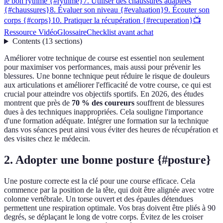
le bon rythme {#rythme}
7. Utiliser des chaussures adaptées
{#chaussures}
8. Évaluer son niveau {#evaluation}
9. Écouter son
corps {#corps}
10. Pratiquer la récupération {#recuperation}
📺
Ressource Vidéo
Glossaire
Checklist avant achat
Contents
(
13
sections
)
Améliorer votre technique de course est essentiel non seulement
pour maximiser vos performances, mais aussi pour prévenir les
blessures. Une bonne technique peut réduire le risque de douleurs
aux articulations et améliorer l'efficacité de votre course, ce qui est
crucial pour atteindre vos objectifs sportifs. En 2026, des études
montrent que près de
70 % des coureurs
souffrent de blessures
dues à des techniques inappropriées. Cela souligne l'importance
d'une formation adéquate. Intégrer une formation sur la technique
dans vos séances peut ainsi vous éviter des heures de récupération et
des visites chez le médecin.
2. Adopter une bonne posture {#posture}
Une posture correcte est la clé pour une course efficace. Cela
commence par la position de la tête, qui doit être alignée avec votre
colonne vertébrale. Un torse ouvert et des épaules détendues
permettent une respiration optimale. Vos bras doivent être pliés à 90
degrés, se déplaçant le long de votre corps. Évitez de les croiser