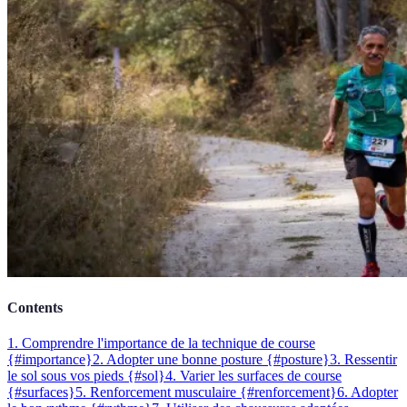
Contents
1. Comprendre l'importance de la technique de course
{#importance}
2. Adopter une bonne posture {#posture}
3. Ressentir
le sol sous vos pieds {#sol}
4. Varier les surfaces de course
{#surfaces}
5. Renforcement musculaire {#renforcement}
6. Adopter