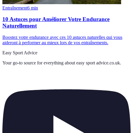
Entraînement
6
min
10 Astuces pour Améliorer Votre Endurance
Naturellement
Boostez votre endurance avec ces 10 astuces naturelles qui vous
aideront à performer au mieux lors de vos entraînements.
Easy Sport Advice
Your go-to source for everything about
easy sport advice.co.uk
.