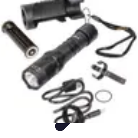
Easy Sport Advice
Tendances
Tech
Running
Cyclisme
Santé
Easy Sport Advice