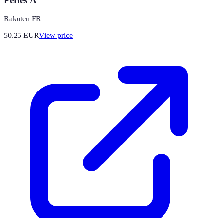
Perles À
Rakuten FR
50.25
EUR
View price