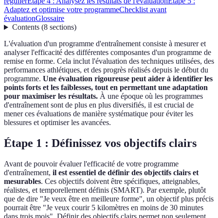
régulier
Étape 4 : Analysez les résultats de l'évaluation
Étape 5 :
Adaptez et optimise votre programme
Checklist avant
évaluation
Glossaire
Contents
(
8
sections
)
L'évaluation d'un programme d'entraînement consiste à mesurer et
analyser l'efficacité des différentes composantes d'un programme de
remise en forme. Cela inclut l'évaluation des techniques utilisées, des
performances athlétiques, et des progrès réalisés depuis le début du
programme.
Une évaluation rigoureuse peut aider à identifier les
points forts et les faiblesses, tout en permettant une adaptation
pour maximiser les résultats.
À une époque où les programmes
d'entraînement sont de plus en plus diversifiés, il est crucial de
mener ces évaluations de manière systématique pour éviter les
blessures et optimiser les avancées.
Étape 1 : Définissez vos objectifs clairs
Avant de pouvoir évaluer l'efficacité de votre programme
d'entraînement,
il est essentiel de définir des objectifs clairs et
mesurables
. Ces objectifs doivent être spécifiques, atteignables,
réalistes, et temporellement définis (SMART). Par exemple, plutôt
que de dire "Je veux être en meilleure forme", un objectif plus précis
pourrait être "Je veux courir 5 kilomètres en moins de 30 minutes
dans trois mois". Définir des objectifs clairs permet non seulement