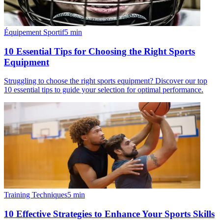
Équipement Sportif
5
min
10 Essential Tips for Choosing the Right Sports
Equipment
Struggling to choose the right sports equipment? Discover our top
10 essential tips to guide your selection for optimal performance.
Training Techniques
5
min
10 Effective Strategies to Enhance Your Sports Skills