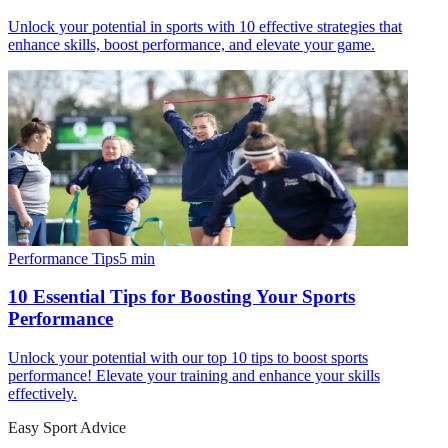
Unlock your potential in sports with 10 effective strategies that
enhance skills, boost performance, and elevate your game.
Performance Tips
5
min
10 Essential Tips for Boosting Your Sports
Performance
Unlock your potential with our top 10 tips to boost sports
performance! Elevate your training and enhance your skills
effectively.
Easy Sport Advice