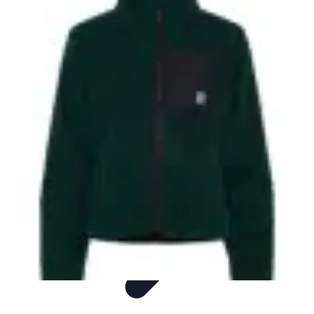
Easy Sport Advice
Tendances
Tech
Running
Cyclisme
Santé
Easy Sport Advice