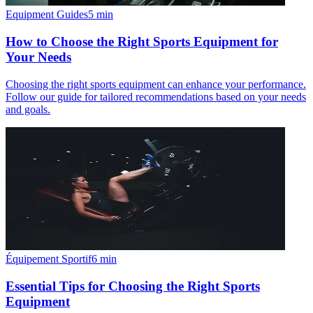
Equipment Guides
5
min
How to Choose the Right Sports Equipment for
Your Needs
Choosing the right sports equipment can enhance your performance.
Follow our guide for tailored recommendations based on your needs
and goals.
Équipement Sportif
6
min
Essential Tips for Choosing the Right Sports
Equipment