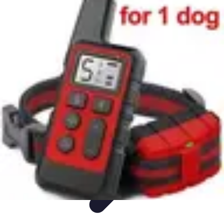
Easy Sport Advice
Tendances
Tech
Running
Cyclisme
Santé
Easy Sport Advice