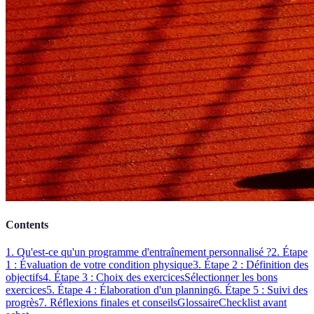
Contents
1. Qu'est-ce qu'un programme d'entraînement personnalisé ?
2. Étape
1 : Évaluation de votre condition physique
3. Étape 2 : Définition des
objectifs
4. Étape 3 : Choix des exercices
Sélectionner les bons
exercices
5. Étape 4 : Élaboration d'un planning
6. Étape 5 : Suivi des
progrès
7. Réflexions finales et conseils
Glossaire
Checklist avant