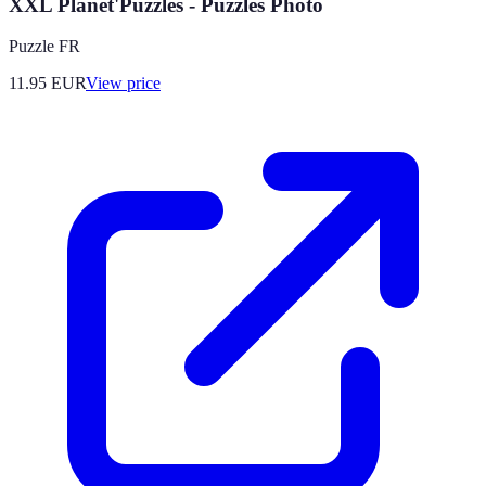
XXL Planet'Puzzles - Puzzles Photo
Puzzle FR
11.95
EUR
View price