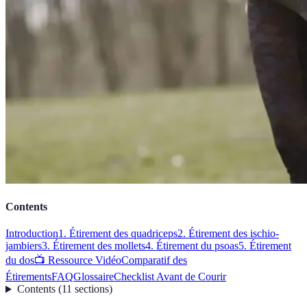
Contents
Introduction
1. Étirement des quadriceps
2. Étirement des ischio-
jambiers
3. Étirement des mollets
4. Étirement du psoas
5. Étirement
du dos
📺 Ressource Vidéo
Comparatif des
Étirements
FAQ
Glossaire
Checklist Avant de Courir
Contents
(
11
sections
)