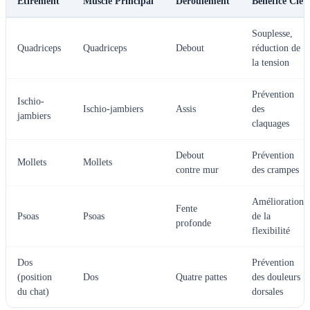
Étirement
Muscle Principal
Déroulement
Bénéfice Clé
Souplesse,
Quadriceps
Quadriceps
Debout
réduction de
la tension
Prévention
Ischio-
Ischio-jambiers
Assis
des
jambiers
claquages
Debout
Prévention
Mollets
Mollets
contre mur
des crampes
Amélioration
Fente
Psoas
Psoas
de la
profonde
flexibilité
Dos
Prévention
(position
Dos
Quatre pattes
des douleurs
du chat)
dorsales