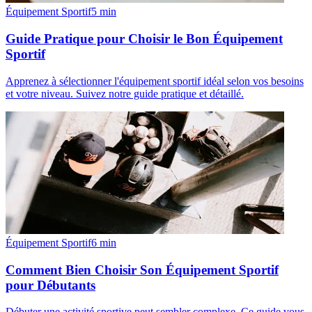
Équipement Sportif
5
min
Guide Pratique pour Choisir le Bon Équipement
Sportif
Apprenez à sélectionner l'équipement sportif idéal selon vos besoins
et votre niveau. Suivez notre guide pratique et détaillé.
Équipement Sportif
6
min
Comment Bien Choisir Son Équipement Sportif
pour Débutants
Débuter une activité sportive peut sembler complexe. Ce guide vous