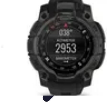
Easy Sport Advice
Tendances
Tech
Running
Cyclisme
Santé
Easy Sport Advice