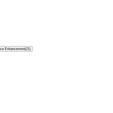
nce Enhancement
(
21
)