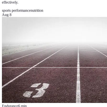
effectively.
sports performance
nutrition
Aug 8
Endurance
6
min