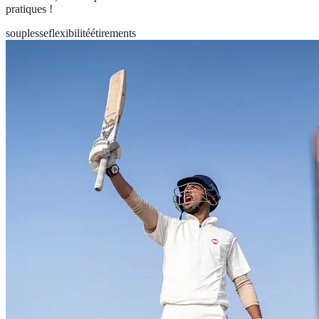
pratiques !
souplesse
flexibilité
étirements