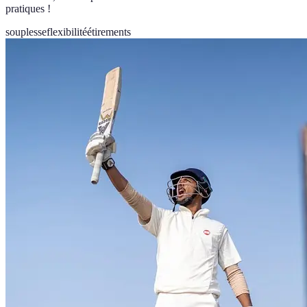
pratiques !
souplesse
flexibilité
étirements