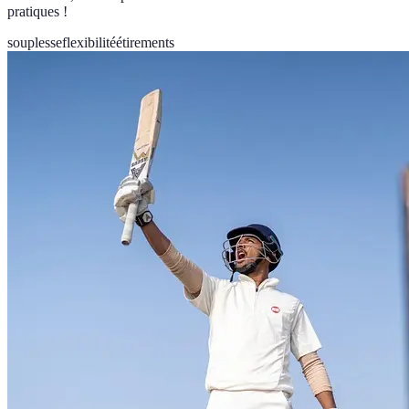
pratiques !
souplesse
flexibilité
étirements