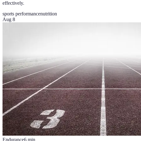
effectively.
sports performance
nutrition
Aug 8
Endurance
6
min