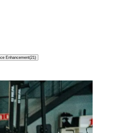
nce Enhancement
(
21
)