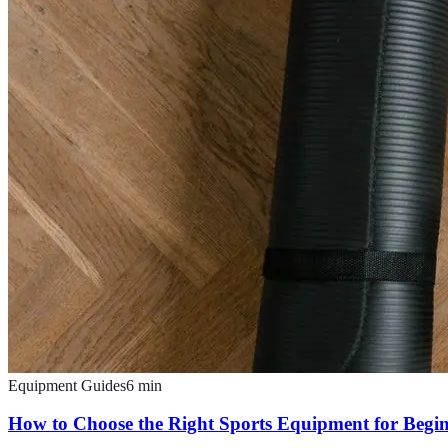
Equipment Guides
6
min
How to Choose the Right Sports Equipment for Begi